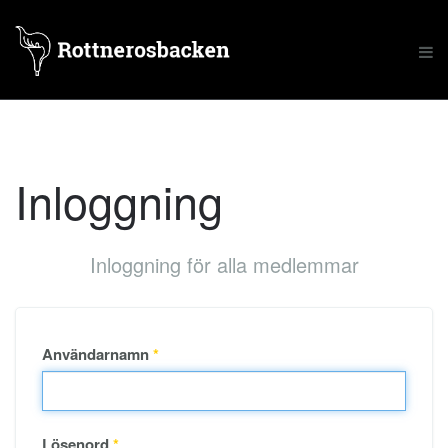
Inloggning
Inloggning för alla medlemmar
Användarnamn
*
Lösenord
*