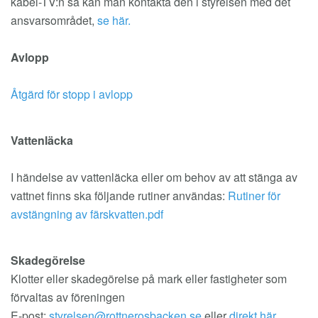
kabel-TV:n så kan man kontakta den i styrelsen med det
ansvarsområdet,
se här.
Avlopp
Åtgärd för stopp i avlopp
Vattenläcka
I händelse av vattenläcka eller om behov av att stänga av
vattnet finns ska följande rutiner användas:
Rutiner för
avstängning av färskvatten.pdf
Skadegörelse
Klotter eller skadegörelse på mark eller fastigheter som
förvaltas av föreningen
E-post:
styrelsen@rottnerosbacken.se
eller
direkt här
.