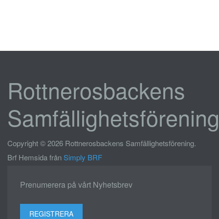
Rottnerosbackens
Samfällighetsförenin
Copyright © 2026 Rottnerosbackens Samfällighetsförening.
Brf Hemsida från
Simply BRF
Prenumerera på vårt Nyhetsbrev
REGISTRERA