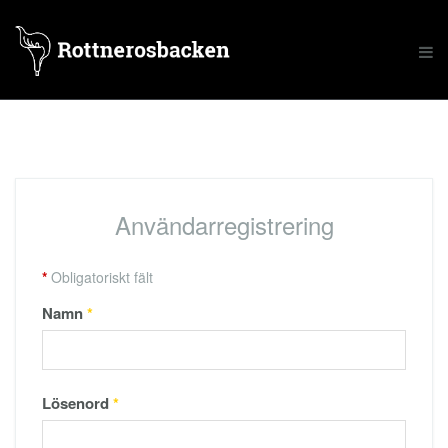
Användarregistrering
*
Obligatoriskt fält
Namn
*
Lösenord
*